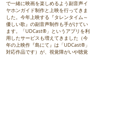
で一緒に映画を楽しめるよう副音声イ
ヤホンガイド制作と上映を行ってきま
した。今年上映する『タレンタイム～
優しい歌』の副音声制作も手がけてい
ます。「UDCast®」というアプリを利
用したサービスも増えてきました（今
年の上映作『島にて』は「UDCast®」
対応作品です）が、視覚障がいや聴覚
障がいの方が観たい映画すべてを観ら
れる状況にはありません。製作者では
なくボランティア団体が制作を行って
いる映画もあるのが現状です。一方
で、バリアフリー日本語字幕や副音声
の制作に積極的な映画製作者も増えて
きています。今年のバリアフリー日本
語字幕付き上映作品は『だってしょう
がないじゃない』。また、全ての上映
に１席の車いす席をご用意していま
す。どうぞ、お気軽にお尋ねくださ