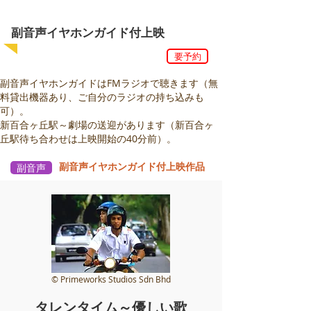
副音声イヤホンガイド付上映
要予約
副音声イヤホンガイドはFMラジオで聴きます（無
料貸出機器あり、ご自分のラジオの持ち込みも
可）。
新百合ヶ丘駅～劇場の送迎があります（新百合ヶ
丘駅待ち合わせは上映開始の40分前）。
​副音声イヤホンガイド付上映作品
副音声
© Primeworks Studios Sdn Bhd
タレンタイム～優しい歌