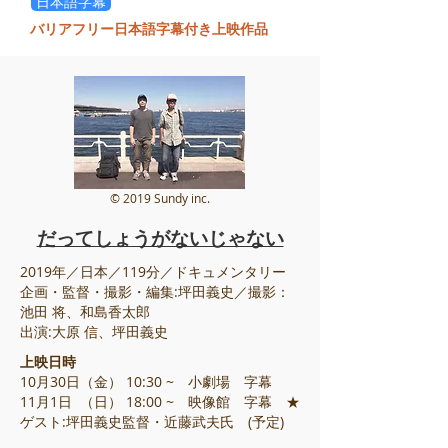
日本語字幕
バリアフリー日本語字幕付き上映作品
© 2019 Sundy inc.
だってしょうがないじゃない
2019年／日本／119分／ドキュメンタリー
企画・監督・撮影・編集:坪田義史／撮影：
池田 将、和島香太郎
出演:大原 信、坪田義史
上映日時
10月30日（金） 10:30 ~ 小劇場 字幕
11月1日 （日） 18:00 ~ 映像館 字幕 ★
ゲスト:坪田義史監督・
近藤武夫氏
(予定)