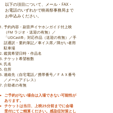
以下の項目について、メール・FAX・
お電話のいずれかで映画祭事務局まで
お申込みください。
予約内容・副音声イヤホンガイド付上映
（FM ラジオ・送迎の有無）／
「UDCast®」対応作品（送迎の有無）／手
話通訳・要約筆記／車イス席／障がい者用
駐車場
鑑賞希望日時・作品名
チケット希望枚数
氏名
住所
連絡先（自宅電話／携帯番号／ＦＡＸ番号
／メールアドレス）
介助者の有無
ご予約がない場合は入場できない可能性が
あります。
チケットは当日、上映25分前までに会場
受付にてご精算ください。感染症対策とし