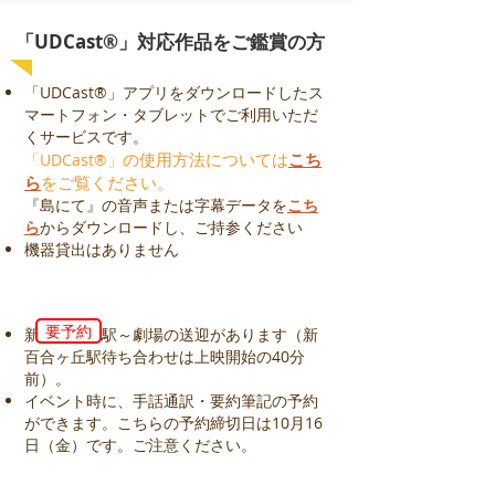
「UDCast®」対応作品をご鑑賞の方
「UDCast®」
アプリをダウンロードしたス
マートフォン・タブレットでご利用いただ
くサービスです。
の使用方法については
こち
「UDCast®」
ら
をご覧ください。
『島にて』の音声または字幕データを
こち
ら
からダウンロードし、ご持参ください
機器貸出はありません
要予約
新百合ヶ丘駅～劇場の送迎があります（新
百合ヶ丘駅待ち合わせは上映開始の40分
前）。
イベント時に、手話通訳・要約筆記の予約
ができます。こちらの予約締切日は10月16
日（金）です。ご注意ください。