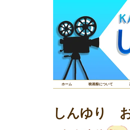
ホーム
映画祭について
​しんゆり 