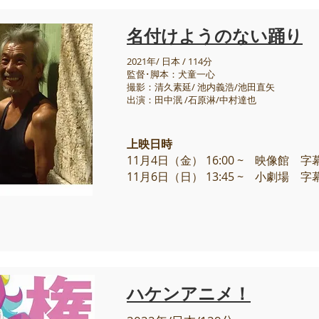
名付けようのない踊り
2021年/ 日本 / 114分
監督･脚本：犬童一心
撮影：清久素延/ 池内義浩/池田直矢
出演：田中泯 /石原淋/中村達也
上映日時
11月4日（金） 16:00 ~ 映像館 
11月6日（日） 13:45 ~ 小劇場 
ハケンアニメ！