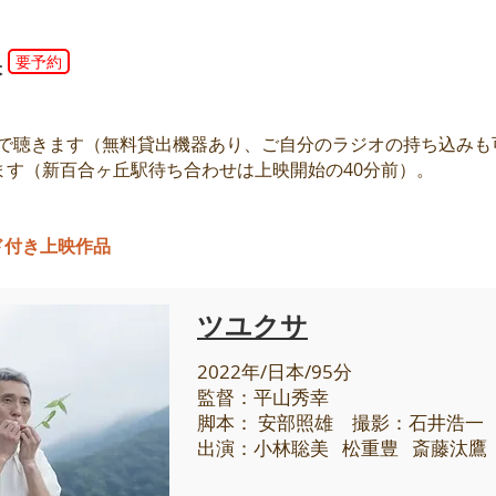
要予約
映
オで聴きます（無料貸出機器あり、ご自分のラジオの持ち込みも
ます（新百合ヶ丘駅待ち合わせは上映開始の40分前）。
ド付き上映作品
ツユクサ
2022年/日本/95分
監督：平山秀幸
脚本： 安部照雄 撮影：石井浩一
出演：小林聡美 松重豊 斎藤汰鷹