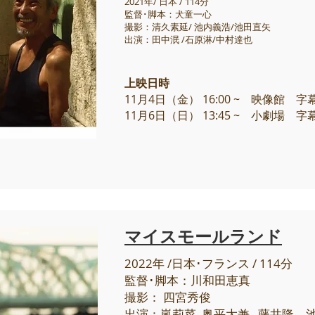
2021年/ 日本 / 114分
監督･脚本：犬童一心
撮影：清久素延/ 池内義浩/池田直矢
出演：田中泯 /石原淋/中村達也
上映日時
11月4日（金） 16:00 ~ 映像館 
11月6日（日） 13:45 ~ 小劇場 
マイスモールランド
2022年 /日本･フランス / 114分
監督･脚本：川和田恵真
撮影： 四宮秀俊
出演：嵐莉菜 奥平大兼 藤井隆 