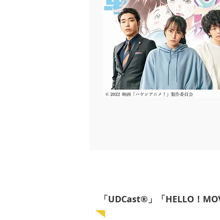
「UDCast®」「HELLO！