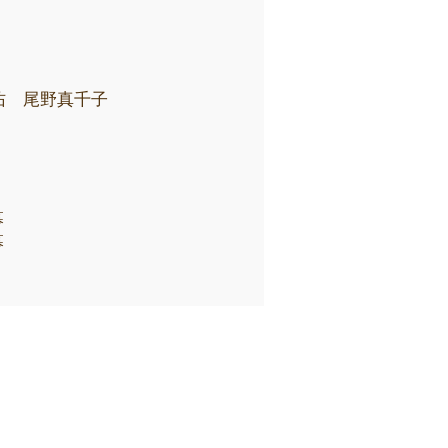
佑 尾野真千子
字幕
字幕