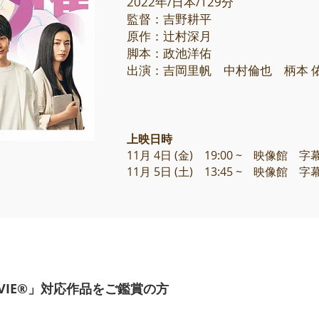
2022年/日本/129分
監督：吉野耕平
原作：辻村深月
脚本：政池洋佑
出演：吉岡里帆 中村倫也 柄本 
上映日時
11月 4日 (金) 19:00 ~ 映像館 
11月 5日 (土) 13:45 ~ 映像館 
MOVIE®」対応作品をご鑑賞の方