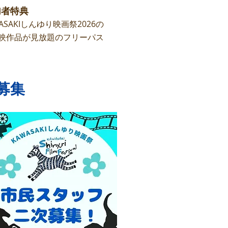
加者特典
ASAKIしんゆり映画祭2026の
作品が見放題のフリーパス
次募集