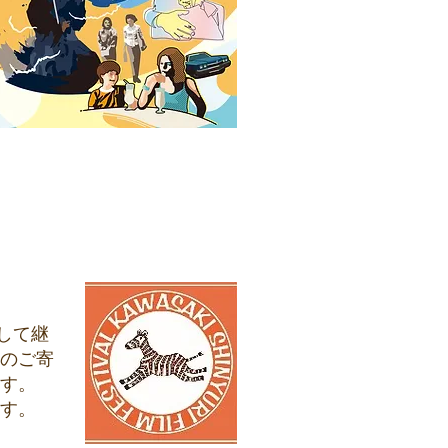
して継
のご寄
す。
す。