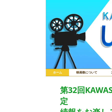
ホーム
映画祭について
第32回KAW
定