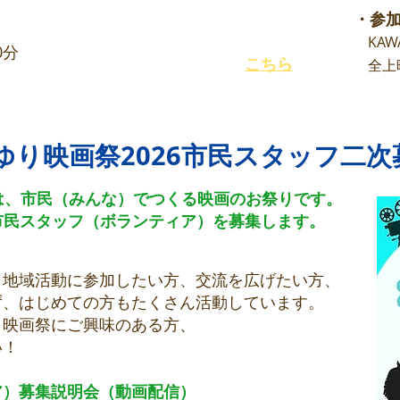
・オンライン説明会
・参
(要申込)
8/25(火)〜10/2(金)
KAW
0分
申込フォームは
こちら
全上映
しんゆり映画祭2026市民スタッフ二
画祭は、市民（みんな）でつくる映画のお祭りです。
市民スタッフ（ボランティア）を募集します。
、地域活動に参加したい方、交流を広げたい方、
ず、はじめての方もたくさん活動しています。
、映画祭にご興味のある方、
い！
ア）募集説明会（動画配信）