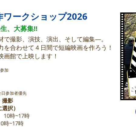
ワークショップ2026
生、大募集‼
機材で撮影、演技、演出、そして編集—。
力を合わせて４日間で短編映画を作ろう！
に映画館で上映します！
参加
全日参加者優先
・参加者募集受付開始
・撮影
9/5(土) 〜
に選択）
 10時~17時
・事前説明会
(申込不要)
0時~17時
8/22(土) 14-15時
川崎市アートセンター