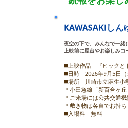
​続報をお楽し
KAWASAKIし
​夜空の下で、みんなで一
上映前に屋台やお楽しみコ
◼️上映作品 『ヒック
◼️日時 2026年9月
◼️場所 川崎市立麻生
＊小田急線「新百合ヶ丘
＊ご来場には公共交通機関
＊敷き物は各自でお持ち
◼️入場料 無料