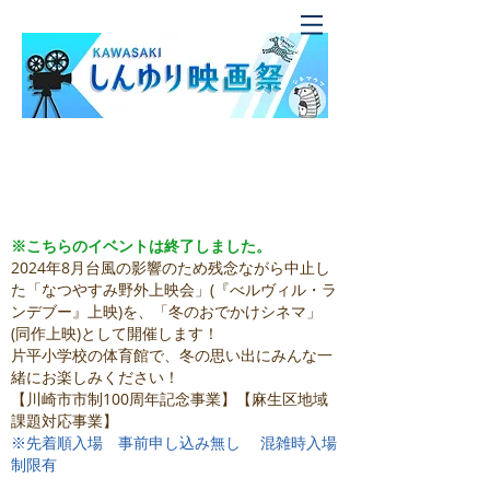
「KAWASAKIしんゆり映画祭
冬のおでかけシネマ」
※こちらのイベントは終了しました。
2024年8月台風の影響のため残念ながら中止し
た「なつやすみ野外上映会」(『べルヴィル・ラ
ンデブー』上映)を、「冬のおでかけシネマ」
(同作上映)として開催します！
片平小学校の体育館で、冬の思い出にみんな一
緒にお楽しみください！
【川崎市市制100周年記念事業】【麻生区地域
課題対応事業】
※先着順入場 事前申し込み無し 混雑時入場
制限有