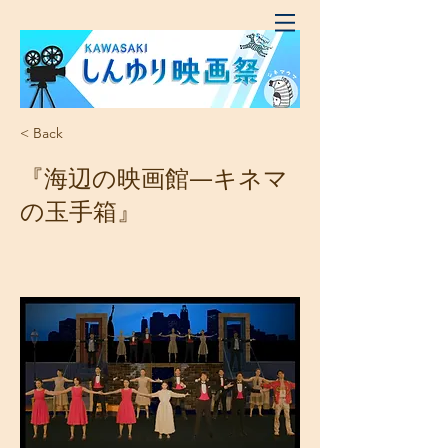
< Back
『海辺の映画館―キネマ
の玉手箱』